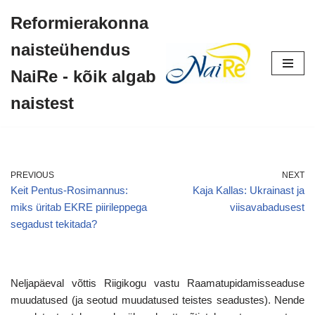
Reformierakonna
Skip
naisteühendus
to
content
NaiRe - kõik algab
naistest
PREVIOUS
NEXT
Keit Pentus-Rosimannus:
Kaja Kallas: Ukrainast ja
miks üritab EKRE piirileppega
viisavabadusest
segadust tekitada?
Neljapäeval võttis Riigikogu vastu Raamatupidamisseaduse
muudatused (ja seotud muudatused teistes seadustes). Nende