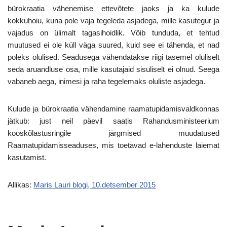
bürokraatia vähenemise ettevõtete jaoks ja ka kulude
kokkuhoiu, kuna pole vaja tegeleda asjadega, mille kasutegur ja
vajadus on ülimalt tagasihoidlik. Võib tunduda, et tehtud
muutused ei ole küll väga suured, kuid see ei tähenda, et nad
poleks olulised. Seadusega vähendatakse riigi tasemel oluliselt
seda aruandluse osa, mille kasutajaid sisuliselt ei olnud. Seega
vabaneb aega, inimesi ja raha tegelemaks oluliste asjadega.
Kulude ja bürokraatia vähendamine raamatupidamisvaldkonnas
jätkub: just neil päevil saatis Rahandusministeerium
kooskõlastusringile järgmised muudatused
Raamatupidamisseaduses, mis toetavad e-lahenduste laiemat
kasutamist.
Allikas:
Maris Lauri blogi, 10.detsember 2015