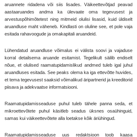
aruannete ridadena või siis lisades. Väikeettevõtjad peavad
aastaaruandes andma ka ülevaate oma tegevusest ja
arvestuspõhimõtetest ning mitmeid olulisi lisasid, kuid üldiselt
aruandluse maht väheneb. Kindlasti on oluline see, et pole vaja
esitada rahavoogude ja omakapitali aruandeid.
Lühendatud aruandluse võimalus ei välista soovi ja vajaduse
korral detailsema aruande esitamist. Tegelikult säilib endiselt
nõue, et olulised raamatupidamislikud andmed tuleb igal juhul
aruandluses esitada. See peaks olema ka iga ettevõtte huvides,
et tema tegevusest saaksid võimalikud äripartnerid ja kreeditorid
piisava ja adekvaatse informatsiooni.
Raamatupidamisseaduse puhul tuleb tähele panna seda, et
mikroettevõtete puhul käsitleb seadus üksnes osaühinguid,
samas kui väikeettevõtete alla loetakse kõik äriühingud.
Raamatupidamisseaduse uus redaktsioon toob kaasa