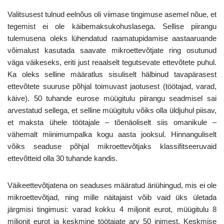
Valitsusest tulnud eelnõus oli viimase tingimuse asemel nõue, et
tegemist ei ole käibemaksukohuslasega. Sellise piirangu
tulemusena oleks lühendatud raamatupidamise aastaaruande
võimalust kasutada saavate mikroettevõtjate ring osutunud
väga väikeseks, eriti just reaalselt tegutsevate ettevõtete puhul.
Ka oleks selline määratlus sisuliselt hälbinud tavapärasest
ettevõtete suuruse põhjal toimuvast jaotusest (töötajad, varad,
käive). 50 tuhande eurose müügitulu piirangu seadmisel sai
arvestatud sellega, et selline müügitulu võiks olla üldjuhul piisav,
et maksta ühele töötajale – tõenäoliselt siis omanikule –
vähemalt miinimumpalka kogu aasta jooksul. Hinnanguliselt
võiks seaduse põhjal mikroettevõtjaks klassifitseeruvaid
ettevõtteid olla 30 tuhande kandis.
Väikeettevõtjatena on seaduses määratud äriühingud, mis ei ole
mikroettevõtjad, ning mille näitajaist võib vaid üks ületada
järgmisi tingimusi: varad kokku 4 miljonit eurot, müügitulu 8
miljonit eurot ja keskmine töötajate arv 50 inimest. Keskmise