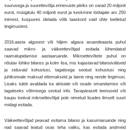
suurusega ja suurettevõtja erinevuste piiriks on varad 20 miljonit
eurot, müügitulu 40 miljonit eurot ja keskmine töötajate arv 250
inimest, kusjuures ületada võib taaskord vaid ühte loetletud
tingimustest.
2016.aasta algusest või hiljem algava aruandeaasta puhul
saavad mikro- ja väikeettevõtjad esitada lühendatud
raamatupidamise aastaaruande. Mikroettevõtete puhul on
nõutav lühike bilanss ja kolm lisa, mis kajastavad bilansiväliseid
ja siduvaid kohustusi, tagatisega seotud kohustusi ning
juhtkonnale maksud ettemakseid ja laene ning nende tingimusi.
Lisaks tuleb avaldada ka aktsiate või osade omandamise või
tagatiseks võtmisega seotud info. Tavapäraselt teenuseid või
kaupu tootval mikroettevõtjal pole nimetud lisades ilmselt suurt
midagi esitada.
Väikeettevõtjad peavad esitama bilansi ja kasumiaruande ning
nad saavad teatud osas teha valiku, kas esitada andmeid