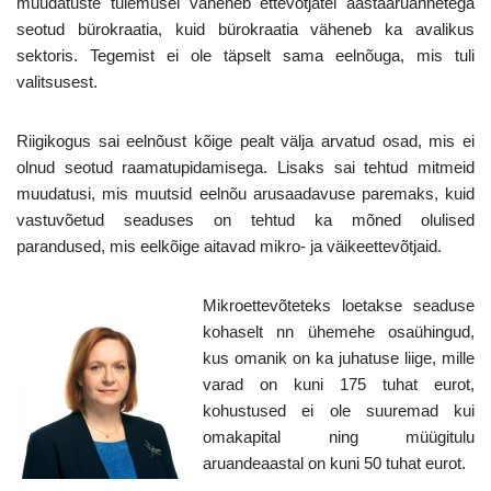
muudatuste tulemusel väheneb ettevõtjatel aastaaruannetega
seotud bürokraatia, kuid bürokraatia väheneb ka avalikus
sektoris. Tegemist ei ole täpselt sama eelnõuga, mis tuli
valitsusest.
Riigikogus sai eelnõust kõige pealt välja arvatud osad, mis ei
olnud seotud raamatupidamisega. Lisaks sai tehtud mitmeid
muudatusi, mis muutsid eelnõu arusaadavuse paremaks, kuid
vastuvõetud seaduses on tehtud ka mõned olulised
parandused, mis eelkõige aitavad mikro- ja väikeettevõtjaid.
Mikroettevõteteks loetakse seaduse
kohaselt nn ühemehe osaühingud,
kus omanik on ka juhatuse liige, mille
varad on kuni 175 tuhat eurot,
kohustused ei ole suuremad kui
omakapital ning müügitulu
aruandeaastal on kuni 50 tuhat eurot.