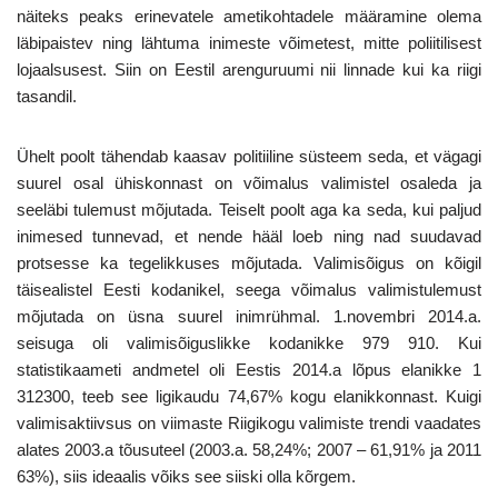
näiteks peaks erinevatele ametikohtadele määramine olema
läbipaistev ning lähtuma inimeste võimetest, mitte poliitilisest
lojaalsusest. Siin on Eestil arenguruumi nii linnade kui ka riigi
tasandil.
Ühelt poolt tähendab kaasav politiiline süsteem seda, et vägagi
suurel osal ühiskonnast on võimalus valimistel osaleda ja
seeläbi tulemust mõjutada. Teiselt poolt aga ka seda, kui paljud
inimesed tunnevad, et nende hääl loeb ning nad suudavad
protsesse ka tegelikkuses mõjutada. Valimisõigus on kõigil
täisealistel Eesti kodanikel, seega võimalus valimistulemust
mõjutada on üsna suurel inimrühmal. 1.novembri 2014.a.
seisuga oli valimisõiguslikke kodanikke 979 910. Kui
statistikaameti andmetel oli Eestis 2014.a lõpus elanikke 1
312300, teeb see ligikaudu 74,67% kogu elanikkonnast. Kuigi
valimisaktiivsus on viimaste Riigikogu valimiste trendi vaadates
alates 2003.a tõusuteel (2003.a. 58,24%; 2007 – 61,91% ja 2011
63%), siis ideaalis võiks see siiski olla kõrgem.