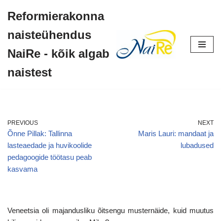
Reformierakonna
Skip
naisteühendus
to
content
NaiRe - kõik algab
naistest
PREVIOUS
NEXT
Õnne Pillak: Tallinna
Maris Lauri: mandaat ja
lasteaedade ja huvikoolide
lubadused
pedagoogide töötasu peab
kasvama
Veneetsia oli majandusliku õitsengu musternäide, kuid muutus