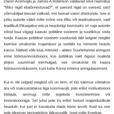
Daron Acemoglu ja James A.Robinson väidavad oma raamatus
“Miks riigid ebaõnnestuvad?”, et vaesed riigid on vaesed, sest
võimulolijad teevad valikuid, mis loovad vaest ühiskonda. See ei
juhtu autorite väitel mitte mõne vea tõttu või teadmatusest, vaid
teadlikult.Pikaajalise edu ja heaoluriigi loomiseks on vaja autorite
sõnul luua vägagi kaasav poliitiline süsteem ja suutlikkus seda
hoida. Kaasav poliitiline süsteem soodustab läbi selgete reeglite
loomise omakorda majanduse ja seeläbi ka inimeste heaolu
kasvu. Näiteid võib tuua mitmeid – alates Suurbritannia arengust
enne tööstusrevolutsiooni, kus poliitikas said õiguse osaleda
järjest suuremad inimhulgad, see omakorda tõi kaasa
tööstusrevolutsiooni, kuni kahe Korea erineva arengutasemeni.
Kui ei ole selgeid reegleid või on hirm, et töö tulemus võetakse
ära või maksustatakse liiga koormavalt, pole erilist motivatsiooni
töötada, ammugi mitte tegeleda investeerimise või
innovatsiooniga. Sel juhul pole ka erilist lootust majanduslikule
heaolule, kui just ei kavatseta elada teiste arvelt. Kuid ka see
pole pikemas perspektiivis jätkusuutlik. Isegi mitte Kreekas.