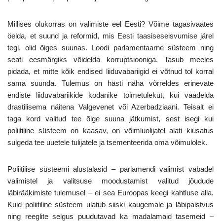
Millises olukorras on valimiste eel Eesti? Võime tagasivaates
öelda, et suund ja reformid, mis Eesti taasiseseisvumise järel
tegi, olid õiges suunas. Loodi parlamentaarne süsteem ning
seati eesmärgiks võidelda korruptsiooniga. Tasub meeles
pidada, et mitte kõik endised liiduvabariigid ei võtnud tol korral
sama suunda. Tulemus on hästi näha võrreldes erinevate
endiste liiduvabariikide kodanike toimetulekut, kui vaadelda
drastilisema näitena Valgevenet või Azerbadziaani. Teisalt ei
taga kord valitud tee õige suuna jätkumist, sest isegi kui
poliitiline süsteem on kaasav, on võimluolijatel alati kiusatus
sulgeda tee uuetele tulijatele ja tsementeerida oma võimulolek.
Poliitilise süsteemi alustalasid – parlamendi valimist vabadel
valimistel ja valitsuse moodustamist valitud jõudude
läbirääkimiste tulemusel – ei sea Euroopas keegi kahtluse alla.
Kuid poliitiline süsteem ulatub siiski kaugemale ja läbipaistvus
ning reeglite selgus puudutavad ka madalamaid tasemeid –