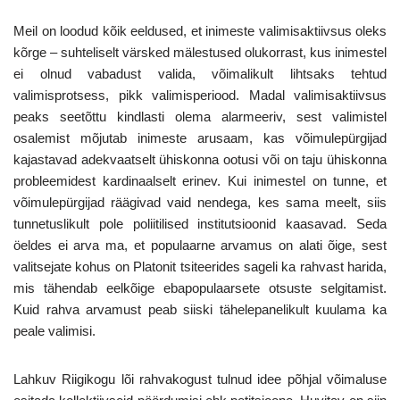
Meil on loodud kõik eeldused, et inimeste valimisaktiivsus oleks
kõrge – suhteliselt värsked mälestused olukorrast, kus inimestel
ei olnud vabadust valida, võimalikult lihtsaks tehtud
valimisprotsess, pikk valimisperiood. Madal valimisaktiivsus
peaks seetõttu kindlasti olema alarmeeriv, sest valimistel
osalemist mõjutab inimeste arusaam, kas võimulepürgijad
kajastavad adekvaatselt ühiskonna ootusi või on taju ühiskonna
probleemidest kardinaalselt erinev. Kui inimestel on tunne, et
võimulepürgijad räägivad vaid nendega, kes sama meelt, siis
tunnetuslikult pole poliitilised institutsioonid kaasavad. Seda
öeldes ei arva ma, et populaarne arvamus on alati õige, sest
valitsejate kohus on Platonit tsiteerides sageli ka rahvast harida,
mis tähendab eelkõige ebapopulaarsete otsuste selgitamist.
Kuid rahva arvamust peab siiski tähelepanelikult kuulama ka
peale valimisi.
Lahkuv Riigikogu lõi rahvakogust tulnud idee põhjal võimaluse