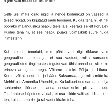
hiljem vaid muuseumiks. Miks?
Selle üle, miks osad riigid ja nende kodanikud on vaesed ja
teised rikkad, on kirjutatud sadu teooriaid. Kuidas teha nii, et riik
pööraks majandusliku heaolu teele ja ei keeraks sellelt kõrvale?
Kuidas teha nii, et see heaolu jõuaks võimalikult suure hulga
inimesteni?
Kui uskuda teooriaid, mis põhistavad riigi rikkuse vaid
geograafilise asukohaga, ei saa vastust, miks samades
geograafilistes tingimustes tegutsevad ühiskonnad on siiski nii
erineva arengutasemega. Võtame näiteks Põhja- ja Lõuna-
Korea, või ajaloost Ida- ja Lääne-Saksamaa, aga miks mitte ka
Mehhiko ja Ameerika Ühendriigid. Ka kultuurilised sarnasused ja
suhtumine töösse ei anna eristamiseks piisavat alust.
Teadmatuse hüpotees väidab, et osa riikide valitsejad lihtsalt ei
tea, kuidas oma riiki ja rahvast rikkaks teha.