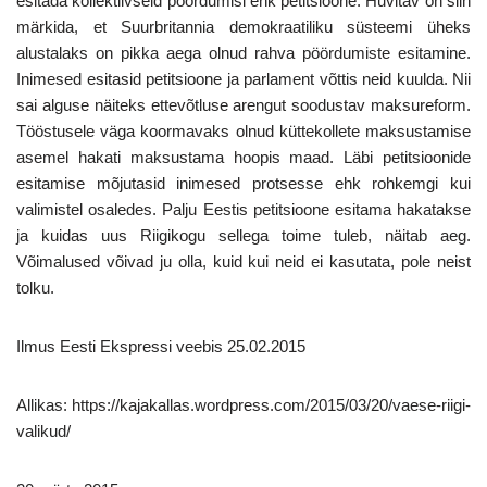
esitada kollektiivseid pöördumisi ehk petitsioone. Huvitav on siin
märkida, et Suurbritannia demokraatiliku süsteemi üheks
alustalaks on pikka aega olnud rahva pöördumiste esitamine.
Inimesed esitasid petitsioone ja parlament võttis neid kuulda. Nii
sai alguse näiteks ettevõtluse arengut soodustav maksureform.
Tööstusele väga koormavaks olnud küttekollete maksustamise
asemel hakati maksustama hoopis maad. Läbi petitsioonide
esitamise mõjutasid inimesed protsesse ehk rohkemgi kui
valimistel osaledes. Palju Eestis petitsioone esitama hakatakse
ja kuidas uus Riigikogu sellega toime tuleb, näitab aeg.
Võimalused võivad ju olla, kuid kui neid ei kasutata, pole neist
tolku.
Ilmus Eesti Ekspressi veebis 25.02.2015
Allikas: https://kajakallas.wordpress.com/2015/03/20/vaese-riigi-
valikud/